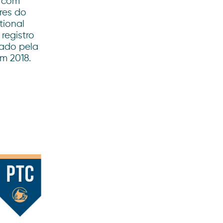
, com
res do
tional
registro
cado pela
m 2018.