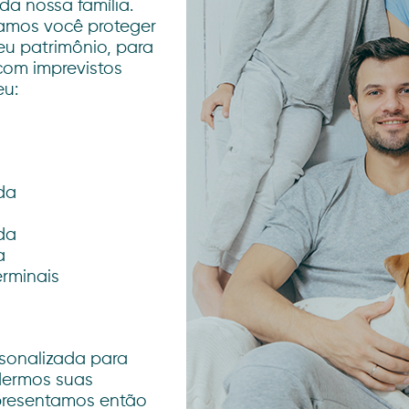
da nossa família.
amos você proteger
seu patrimônio, para
om imprevistos
eu:
da
da
a
rminais
sonalizada para
dermos suas
presentamos então