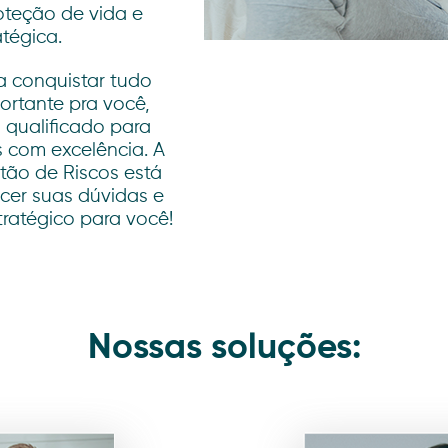
oteção de vida e
tégica.
a conquistar tudo
portante pra você,
l qualificado para
s com excelência. A
tão de Riscos está
ecer suas dúvidas e
tratégico para você!
Nossas soluções: