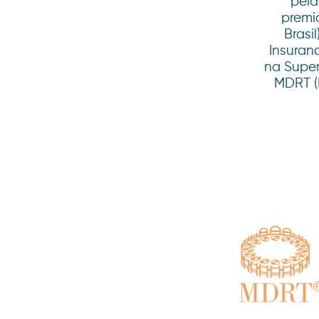
pela
premi
Brasi
Insuran
na Super
MDRT (