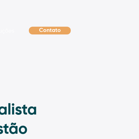
Contato
uções
alista
stão