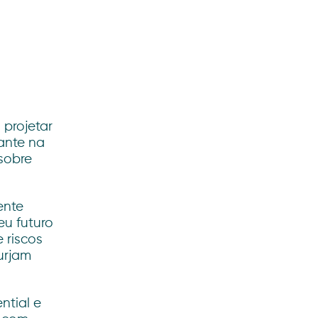
 projetar
ante na
sobre
ente
eu futuro
 riscos
urjam
ntial e