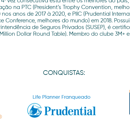
 4ª vez consecutiva está entre os melhores do país
ação na PTC (President’s Trophy Convention, melho
l) nos anos de 2017 à 2020, e PIIC (Prudential Interna
ce Conference, melhores do mundo) em 2018. Possui 
intendência de Seguros Privados (SUSEP), é certifi
Million Dollar Round Table). Membro do clube 3M+ e
CONQUISTAS: