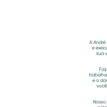
A André 
e exec
sua 
Faz
trabalha
e o da
você
Nosso 