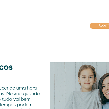
Conf
a como podemos te ajudar!
cos
ecer de uma hora
das. Mesmo quando
 tudo vai bem,
ratempos podem